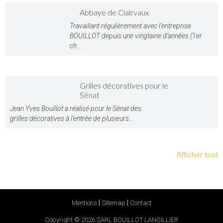
Abbaye de Clairvaux
Travaillant régulièrement avec l’entreprise
BOUILLOT depuis une vingtaine d’années (1er
ch...
Grilles décoratives pour le
Sénat
Jean Yves Bouillot a réalisé pour le Sénat des
grilles décoratives à l’entrée de plusieurs...
Afficher tout
|
|
Mentions
Sitemap
Contact
Copyright © 2026
SARL BOUILLOT LANGILLIER